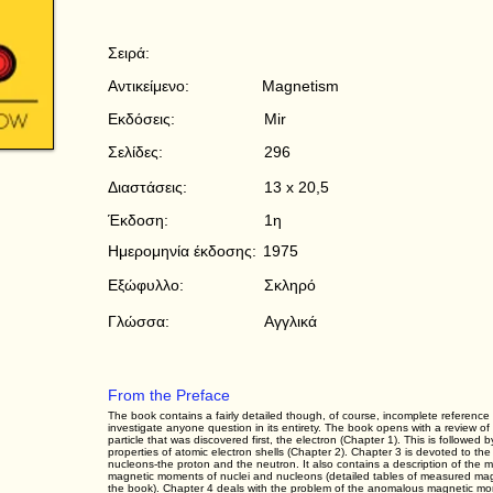
Σειρά:
Αντικείμενο:
Magnetism
Εκδόσεις:
Mir
Σελίδες:
296
Διαστάσεις:
13 x 20,5
Έκδοση:
1η
Ημερομηνία έκδοσης:
1975
Εξώφυλλο:
Σκληρό
Γλώσσα:
Αγγλικά
From the Preface
The book contains a fairly detailed though, of course, incomplete reference 
investigate anyone question in its entirety. The book opens with a review o
particle that was discovered first, the electron (Chapter 1). This is followe
properties of atomic electron shells (Chapter 2). Chapter 3 is devoted to the
nucleons-the proton and the neutron. It also contains a description of the 
magnetic moments of nuclei and nucleons (detailed tables of measured mag
the book). Chapter 4 deals with the problem of the anomalous magnetic mome