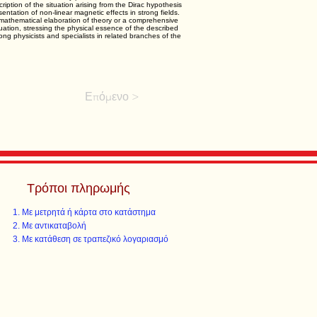
cription of the situation arising from the Dirac hypothesis
ntation of non-linear magnetic effects in strong fields.
 mathematical elaboration of theory or a comprehensive
tuation, stressing the physical essence of the described
ng physicists and specialists in related branches of the
Επόμενο >
Τρόποι πληρωμής
Με μετρητά ή κάρτα στο κατάστημα
Με αντικαταβολή
Με κατάθεση σε τραπεζικό λογαριασμό