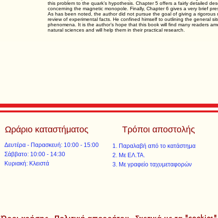
this problem to the quark’s hypothesis. Chapter 5 offers a fairly detailed des
concerning the magnetic monopole. Finally, Chapter 6 gives a very brief prese
As has been noted, the author did not pursue the goal of giving a rigorous
review of experimental facts. He confined himself to outlining the general si
phenomena. It is the author’s hope that this book will find many readers amo
natural sciences and will help them in their practical research.
Ωράριο καταστήματος
Τρόποι αποστολής
Δευτέρα - Παρασκευή: 10:00 - 15:00
Παραλαβή από το κατάστημα
​​Σάββατο: 10:00 - 14:30
Με ΕΛ.ΤΑ.​​
​Κυριακή: Κλειστά
Με γραφείο ταχυμεταφορών​
Όροι χρήσης - Πολιτική απορρήτου - Σχετικά με τα "cookies"