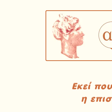
Εκεί πο
η επι