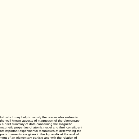
list, which may help to satisfy the reader who wishes to
f the well-known aspects of magnetism of the elementary
d by a brief summary of data concerning the magnetic
 magnetic properties of atomic nuclei and their constituent
most important experimental techniques of determining the
netic moments are given in the Appendix at the end of
nt of an elementary particle and with the relation of