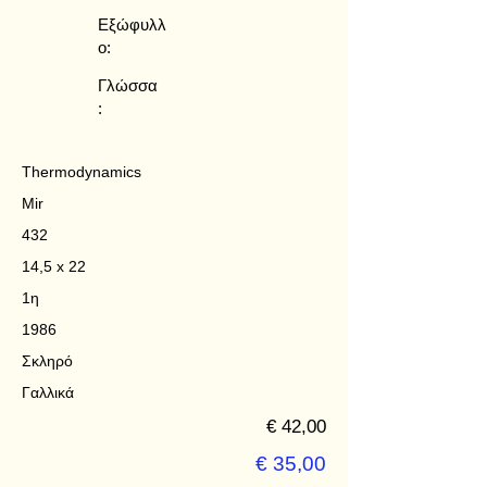
Εξώφυλλ
ο:
Γλώσσα
:
Thermodynamics
Mir
432
14,5 x 22
1η
1986
Σκληρό
Γαλλικά
€ 42,00
€ 35,00