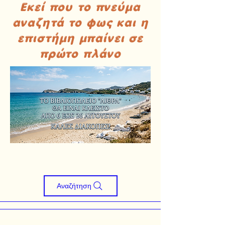
Εκεί που το πνεύμα
αναζητά το φως και η
επιστήμη μπαίνει σε
πρώτο πλάνο
Αναζήτηση