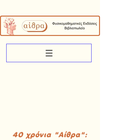
40 χρόνια "Αίθρα":