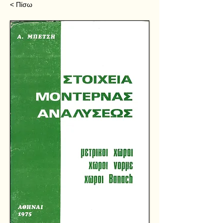
< Πίσω