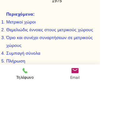
1975
Περιεχόμενα:
Μετρικοί χώροι
Θεμελιώδις έννοιες στους μετρικούς χώρους
Όριο και συνέχει συναρτήσεων σε μετρικούς
χώρους
Συμπαγή σύνολα
Πλήρωση
Συστολική απεικόνιση
Χώρος με Norm ή Νορμ, Χώρος Νορμέ
Τηλέφωνο
Email
Συναρτήσεις επί χώρων Banach
Ομομορφισμοί σε γραμμικούς χώρους με
Νορμ
< Προηγούμενο
Επόμενο >