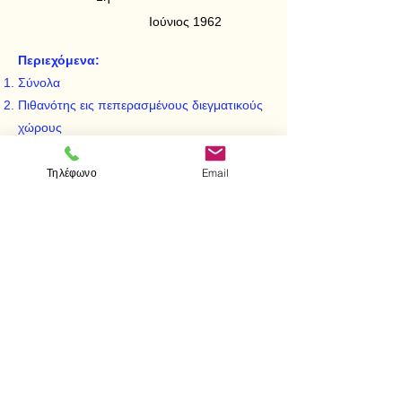
Ιούνιος 1962
Περιεχόμενα:
Σύνολα
Πιθανότης εις πεπερασμένους διεγματικούς
χώρους
Πολυπλοκώτεροι υπολογισμοί
Τυχαίαι μεταβληταί
Τηλέφωνο
Email
Διωνυμική κατανομή μετά τινων εφαρμογών
Απαντήσεις ες προβλήματα περιττής τάξεως
< Προηγούμενο
Επόμενο >
Επισκεφτείτε μας
Κατάστημα