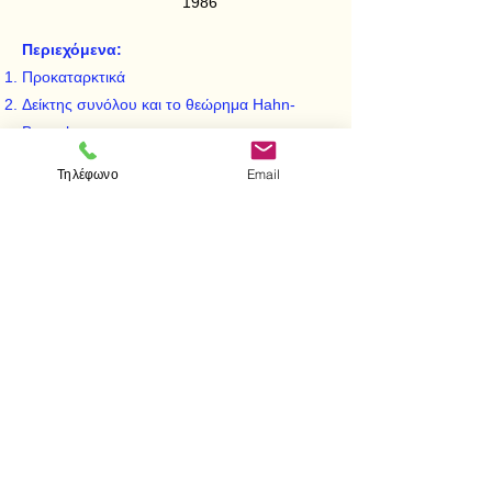
1986
Περιεχόμενα:
Προκαταρκτικά
Δείκτης συνόλου και το θεώρημα Hahn-
Banach
Χώροι Banach
Τηλέφωνο
Email
Χώροι Hilbert
Τοπολογικοί διανυσματικοί χώροι
< Προηγούμενο
Επόμενο >
Επισκεφτείτε μας
Κατάστημα
Μεσολογγίου 1
106 81 Αθήνα