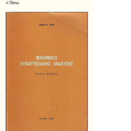
< Πίσω