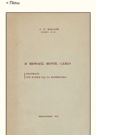
< Πίσω