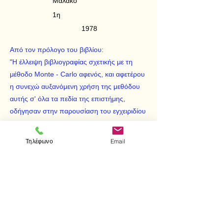
Μαλακό
1η
1978
Από τον πρόλογο του βιβλίου:
"Η έλλειψη βιβλιογραφίας σχετικής με τη
μέθοδο Monte - Carlo αφενός, και αφετέρου
η συνεχώ αυξανόμενη χρήση της μεθόδου
αυτής σ' όλα τα πεδία της επιστήμης,
οδήγησαν στην παρουσίαση του εγχειριδίου
αυτού
Στην προσπάθεια αυτή θεωρήθηκε σκόπιμο
Τηλέφωνο
Email
να γίνει η παρουσίαση και εμπέδωση της
μεθόδου με συνεχή παράθεση
προβλημάτων - παραδειγμάτω τα οποία
αναλύονται διεξοδικά με τη μέθοδο M.C."
< Προηγούμενο
Επόμενο >