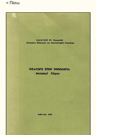
< Πίσω