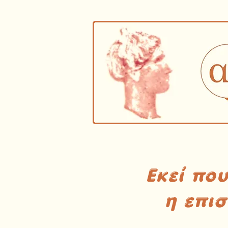
Εκεί πο
η επι