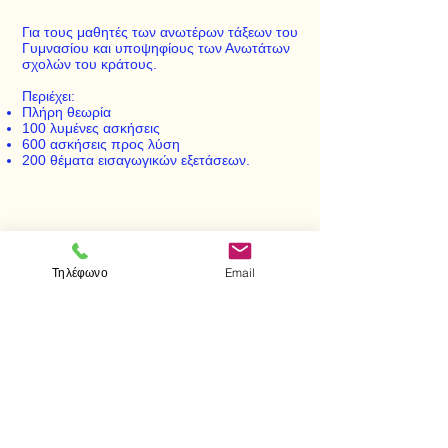
Για τους μαθητές των ανωτέρων τάξεων του
Γυμνασίου και υποψηφίους των Ανωτάτων
σχολών του κράτους.
Περιέχει:
Πλήρη θεωρία
100 λυμένες ασκήσεις
600 ασκήσεις προς λύση
200 θέματα εισαγωγικών εξετάσεων.
< Προηγούμενο
Επόμενο >
Τηλέφωνο
Email
Επισκεφτείτε μας
Κατάστημα
Μεσολογγίου 1
106 81 Αθήνα
τηλ.
2103302622
-
2103301269