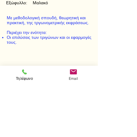
Εξώφυλλο:
Μαλακό
Με μεθοδολογική σπουδή, θεωρητική και
πρακτική, της τργωνομετρικής εκφράσεως.
Περιέχει την ενότητα:
Οι επιλύσεις των τριγώνων και οι εφαρμογές
τους.
< Προηγούμενο
Επόμενο >
Τηλέφωνο
Email
Επισκεφτείτε μας
Κατάστημα
Μεσολογγίου 1
106 81 Αθήνα
τηλ.
2103302622
-
2103301269