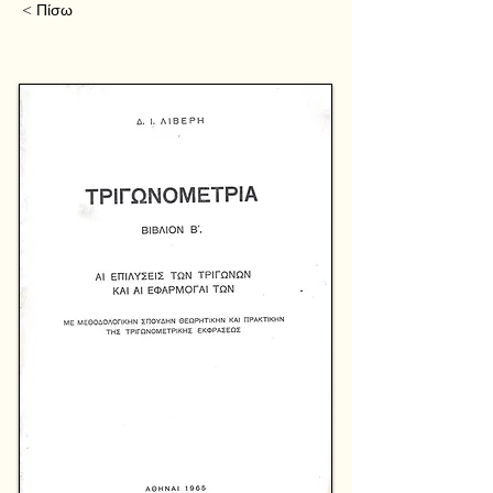
< Πίσω