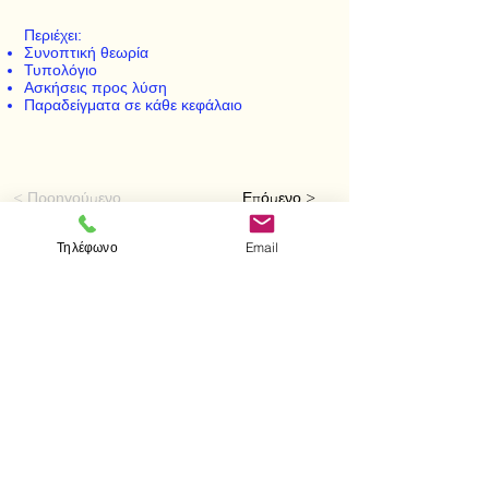
Περιέχει:
Συνοπτική θεωρία
Τυπολόγιο
Ασκήσεις προς λύση
Παραδείγματα σε κάθε κεφάλαιο
< Προηγούμενο
Επόμενο >
Τηλέφωνο
Email
Επισκεφτείτε μας
Κατάστημα
Μεσολογγίου 1
106 81 Αθήνα
τηλ.
2103302622
-
2103301269
Επικοινωνία