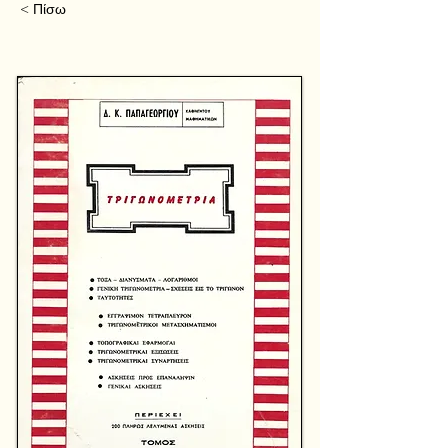
< Πίσω