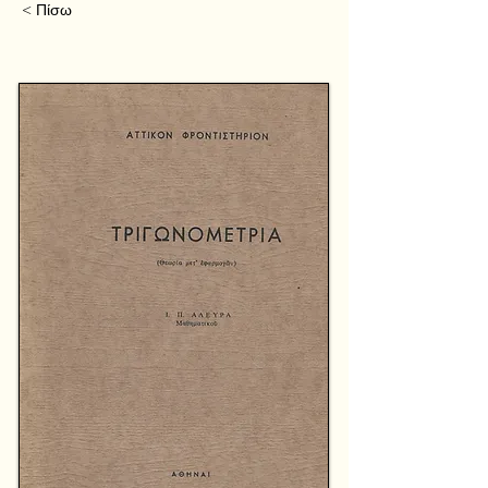
< Πίσω