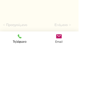
< Προηγούμενο
Επόμενο >
Τηλέφωνο
Email
Επισκεφτείτε μας
Κατάστημα
Μεσολογγίου 1
106 81 Αθήνα
τηλ.
2103302622
-
2103301269
Επικοινωνία
Ωράριο καταστήματος
Δευτέρα - Παρασκευή: 10:00 - 15:00