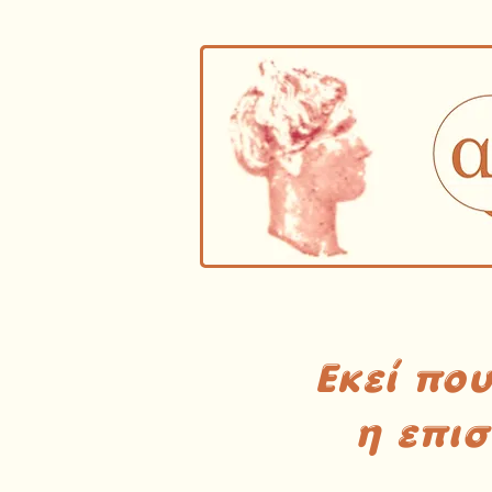
Εκεί πο
η επι