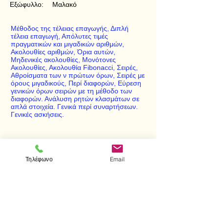
Εξώφυλλο:
Μαλακό
Μέθοδος της τέλειας επαγωγής, Διπλή
τέλεια επαγωγή, Απόλυτες τιμές
πραγματικών και μιγαδικών αριθμών,
Ακολουθίες αριθμών, Όρια αυτών,
Μηδενικές ακολουθίες, Μονότονες
Ακολουθίες, Ακολουθία Fibonacci, Σειρές,
Αθροίσματα των ν πρώτων όρων, Σειρές με
όρους μιγαδικούς, Περί διαφορών, Εύρεση
γενικών όρων σειρών με τη μέθοδο των
διαφορών. Ανάλυση ρητών κλασμάτων σε
απλά στοιχεία. Γενικά περί συναρτήσεων.
Γενικές ασκήσεις.
< Προηγούμενο
Επόμενο >
Τηλέφωνο
Email
Επισκεφτείτε μας