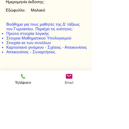
Ημερομηνία έκδοσης:
Εξώφυλλο:
Μαλακό
Βοήθημα για τους μαθητές της Δ' τάξεως
του Γυμνασίου. Περιέχει τις ενότητες:
Πρώτα στοιχεία λογικής
Στοιχεια Μαθηματικού Υπολογισμού
Στοιχεία εκ των συνόλων
Καρτεσιανό γινόμενο - Σχέσεις - Απεικονίσεις
Απεικονίσεις - Συναρτήσεις.
< Προηγούμενο
Επόμενο >
Τηλέφωνο
Email
Επισκεφτείτε μας
Κατάστημα
Μεσολογγίου 1
106 81 Αθήνα