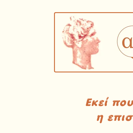
Εκεί πο
η επι