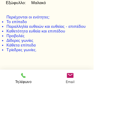
Εξώφυλλο:
Μαλακό
Περιέχονται οι ενότητες:
Το επίπεδο
Παραλληλία ευθειών και ευθείας - επιπέδου
Καθετότητα ευθεία και επιπέδου
Προβολές
Δίδερες γωνίες
Κάθετα επίπεδα
Τρίεδρες γωνίες.
< Προηγούμενο
Επόμενο >
Τηλέφωνο
Email
Επισκεφτείτε μας
Κατάστημα
Μεσολογγίου 1
106 81 Αθήνα