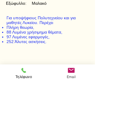
Εξώφυλλο:
Μαλακό
Για υποψήφιους Πολυτεχνείου και για
μαθητές Λυκείου. Περέχει
Πλήρη θεωρία,
88 Λυμένα χρήσιμημα θέματα,
97 Λυμένες εφαρμογές,
252 Άλυτες ασκήσεις.
< Προηγούμενο
Επόμενο >
Τηλέφωνο
Email
Επισκεφτείτε μας
Κατάστημα
Μεσολογγίου 1
106 81 Αθήνα
τηλ.
2103302622
-
2103301269