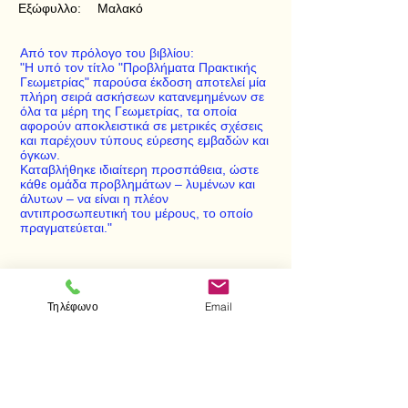
Εξώφυλλο:
Μαλακό
Από τον πρόλογο του βιβλίου:
"Η υπό τον τίτλο "Προβλήματα Πρακτικής
Γεωμετρίας" παρούσα έκδοση αποτελεί μία
πλήρη σειρά ασκήσεων κατανεμημένων σε
όλα τα μέρη της Γεωμετρίας, τα οποία
αφορούν αποκλειστικά σε μετρικές σχέσεις
και παρέχουν τύπους εύρεσης εμβαδών και
όγκων.
Καταβλήθηκε ιδιαίτερη προσπάθεια, ώστε
κάθε ομάδα προβλημάτων – λυμένων και
άλυτων – να είναι η πλέον
αντιπροσωπευτική του μέρους, το οποίο
πραγματεύεται."
< Προηγούμενο
Επόμενο >
Τηλέφωνο
Email
Επισκεφτείτε μας