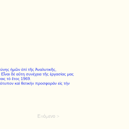
εύνης ἡμῶν ἐπί τῆς Ἀναλυτικῆς,
 Εἶναι δέ αὕτη συνέχεια τῆς ἐργασίας μας
αις τό ἔτος 1969.
ότυπον καί θετικήν προσφοράν εἰς τήν
Επόμενο >