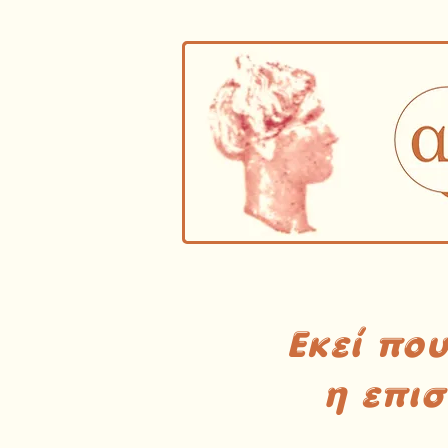
Εκεί πο
η επι