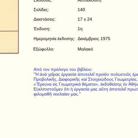
Εκδόσεις:
Αυτοέκδοση
Σελίδες:
140
Διαστάσεις:
17 x 24
Έκδοση:
1η
Ημερομηνία έκδοσης:
Δεκέμβριος 1975
Εξώφυλλο:
Μαλακό
Από τον πρόλογο του βιβλίου:
"Ἡ ἀνά χεῖρας ἐργασία ἀποτελεῖ προϊόν πολυετοῦς ἐρ
Προβολικῆς, Διαφορικῆς καί Στοιχειώδους Γεωμετρίας.
«Ἕρευνα εἰς Γεωμετρικά θέματα», ἐκδοθείσης ἐν Ἀθήν
Εὐελπιστοῦμεν ὅτι ἡ ἐργασία μας αὕτη ἀποτελεῖ πρωτ
φιλομαθῆ νεολαίαν μας."