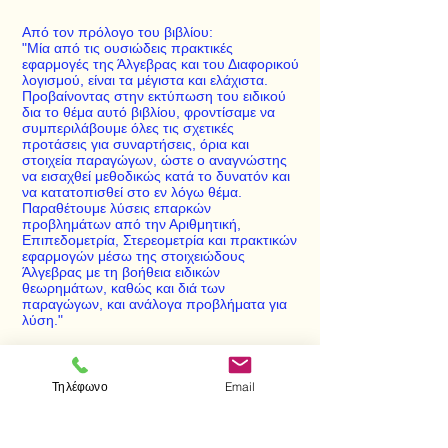
Από τον πρόλογο του βιβλίου:
"Μία από τις ουσιώδεις πρακτικές
εφαρμογές της Άλγεβρας και του Διαφορικού
λογισμού, είναι τα μέγιστα και ελάχιστα.
Προβαίνοντας στην εκτύπωση του ειδικού
δια το θέμα αυτό βιβλίου, φροντίσαμε να
συμπεριλάβουμε όλες τις σχετικές
προτάσεις για συναρτήσεις, όρια και
στοιχεία παραγώγων, ώστε ο αναγνώστης
να εισαχθεί μεθοδικώς κατά το δυνατόν και
να κατατοπισθεί στο εν λόγω θέμα.
Παραθέτουμε λύσεις επαρκών
προβλημάτων από την Αριθμητική,
Επιπεδομετρία, Στερεομετρία και πρακτικών
εφαρμογών μέσω της στοιχειώδους
Άλγεβρας με τη βοήθεια ειδικών
θεωρημάτων, καθώς και διά των
παραγώγων, και ανάλογα προβλήματα για
λύση."
Τηλέφωνο
Email
< Προηγούμενο
Επόμενο >