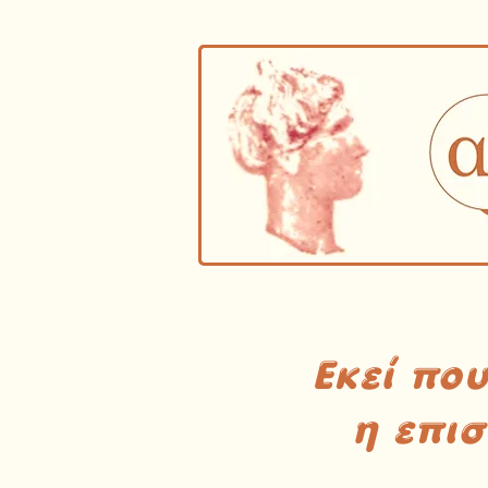
Εκεί πο
η επι