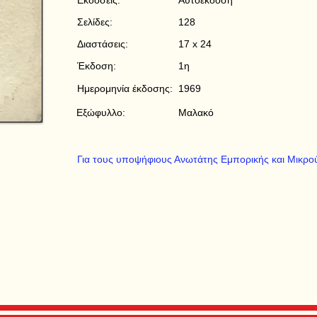
Εκδόσεις:
Αυτοέκδοση
Σελίδες:
128
Διαστάσεις:
17 x 24
Έκδοση:
1η
Ημερομηνία έκδοσης:
1969
Εξώφυλλο:
Μαλακό
Για τους υποψήφιους Ανωτάτης Εμπορικής και Μικρού