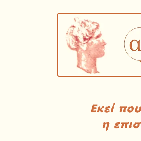
Εκεί πο
η επι