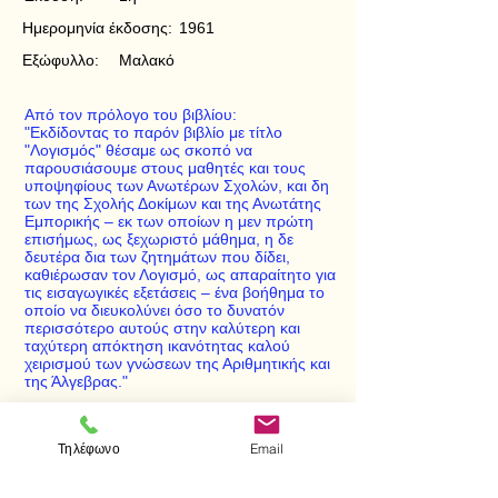
Ημερομηνία έκδοσης:
1961
Εξώφυλλο:
Μαλακό
Από τον πρόλογο του βιβλίου:
"Εκδίδοντας το παρόν βιβλίο με τίτλο
"Λογισμός" θέσαμε ως σκοπό να
παρουσιάσουμε στους μαθητές και τους
υποψηφίους των Ανωτέρων Σχολών, και δη
των της Σχολής Δοκίμων και της Ανωτάτης
Εμπορικής – εκ των οποίων η μεν πρώτη
επισήμως, ως ξεχωριστό μάθημα, η δε
δευτέρα δια των ζητημάτων που δίδει,
καθιέρωσαν τον Λογισμό, ως απαραίτητο για
τις εισαγωγικές εξετάσεις – ένα βοήθημα το
οποίο να διευκολύνει όσο το δυνατόν
περισσότερο αυτούς στην καλύτερη και
ταχύτερη απόκτηση ικανότητας καλού
χειρισμού των γνώσεων της Αριθμητικής και
της Άλγεβρας."
Τηλέφωνο
Email
< Προηγούμενο
Επόμενο >