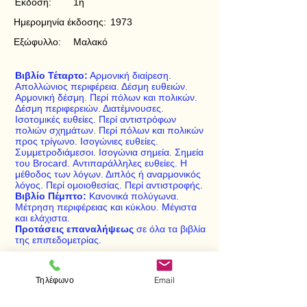
Έκδοση:
1η
Ημερομηνία έκδοσης:
1973
Εξώφυλλο:
Μαλακό
Βιβλίο Τέταρτο:
Αρμονική διαίρεση.
Απολλώνιος περιφέρεια. Δέσμη ευθειών.
Αρμονική δέσμη. Περί πόλων και πολικών.
Δέσμη περιφερειών. Διατέμνουσες.
Ισοτομικές ευθείες. Περί αντιστρόφων
πολιών σχημάτων. Περί πόλων και πολικών
προς τρίγωνο. Ισογώνιες ευθείες.
Συμμετροδιάμεσοι. Ισογώνια σημεία. Σημεία
του Brocard. Αντιπαράλληλες ευθείες. Η
μέθοδος των λόγων. Διπλός ή αναρμονικός
λόγος. Περί ομοιοθεσίας. Περί αντιστροφής.
Βιβλίο Πέμπτο:
Κανονικά πολύγωνα.
Μέτρηση περιφέρειας και κύκλου. Μέγιστα
και ελάχιστα.
Προτάσεις επαναλήψεως
σε όλα τα βιβλία
της επιπεδομετρίας.
Τηλέφωνο
Email
< Προηγούμενο
Επόμενο >