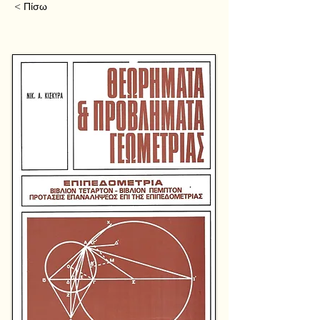
< Πίσω