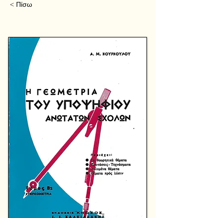
< Πίσω