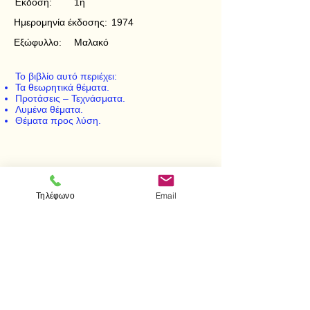
Έκδοση:
1η
Ημερομηνία έκδοσης:
1974
Εξώφυλλο:
Μαλακό
Το βιβλίο αυτό περιέχει:
Τα θεωρητικά θέματα.
Προτάσεις – Τεχνάσματα.
Λυμένα θέματα.
Θέματα προς λύση.
< Προηγούμενο
Επόμενο >
Τηλέφωνο
Email
Επισκεφτείτε μας
Κατάστημα
Μεσολογγίου 1
106 81 Αθήνα