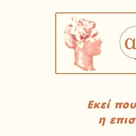
Εκεί πο
η επι