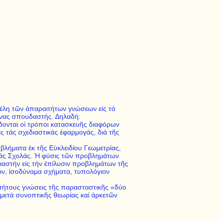
σκέλη τῶν ἀπαραιτήτων γνώσεων εἰς τό
 ἕνας σπουδαστής. Δηλαδή:
δίδονται οἱ τρόποι κατασκευῆς διαφόρων
 τάς σχεδιαστικάς ἐφαρμογάς, διά τῆς
λήματα ἐκ τῆς Εὐκλειδίου Γεωμετρίας,
ικάς Σχολάς. Ἡ φύσις τῶν προβλημάτων
διαστήν εἰς τήν ἐπίλυσιν προβλημάτων τῆς
ων, ἰσοδύναμα σχήματα, τυπολόγιον
τήτους γνώσεις τῆς παρασταστικῆς «δύο
μετά συνοπτικῆς θεωρίας καί ἀρκετῶν