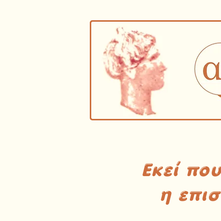
Εκεί πο
η επι