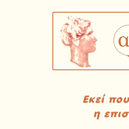
Εκεί πο
η επι