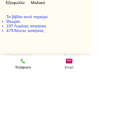
Εξώφυλλο:
Μαλακό
Το βιβλίο αυτό περιέχει:
Θεωρία
197 Λυμένες ασκήσεις
479 Άλυτες ασκήσεις
< Προηγούμενο
Επόμενο >
Τηλέφωνο
Email
Επισκεφτείτε μας
Κατάστημα
Μεσολογγίου 1
106 81 Αθήνα
τηλ.
2103302622
-
2103301269
Επικοινωνία