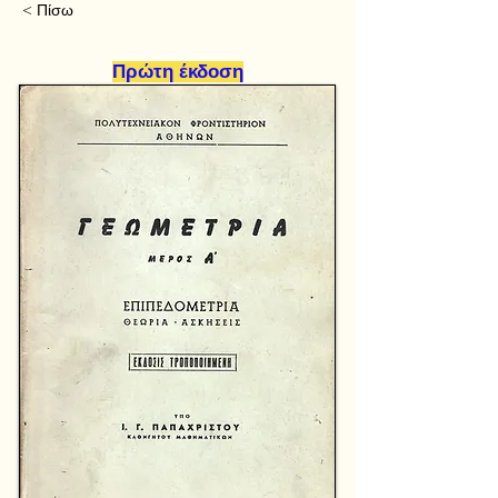
< Πίσω
Πρώτη έκδοση