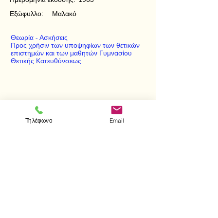
Εξώφυλλο:
Μαλακό
Θεωρία - Ασκήσεις
Προς χρήσιν των υποψηφίων των θετικών
επιστημών και των μαθητών Γυμνασίου
Θετικής Κατευθύνσεως.
< Προηγούμενο
Επόμενο >
Τηλέφωνο
Email
Επισκεφτείτε μας
Κατάστημα
Μεσολογγίου 1
106 81 Αθήνα
τηλ.
2103302622
-
2103301269