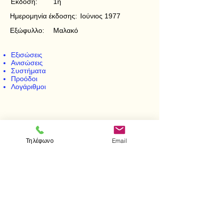
Έκδοση:
1η
Ημερομηνία έκδοσης:
Ιούνιος 1977
Εξώφυλλο:
Μαλακό
Εξισώσεις
Ανισώσεις
Συστήματα
Προόδοι
Λογάριθμοι
< Προηγούμενο
Επόμενο >
Τηλέφωνο
Email
Επισκεφτείτε μας
Κατάστημα
Μεσολογγίου 1
106 81 Αθήνα