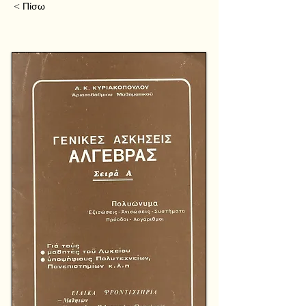
< Πίσω