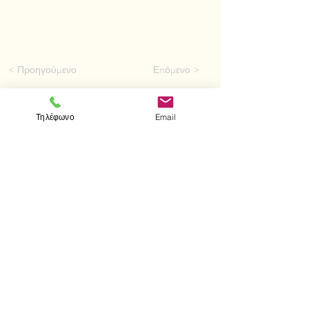
< Προηγούμενο
Επόμενο >
Τηλέφωνο
Email
Επισκεφτείτε μας
Κατάστημα
Μεσολογγίου 1
106 81 Αθήνα
τηλ.
2103302622
-
2103301269
Επικοινωνία
Ωράριο καταστήματος
Δευτέρα - Παρασκευή: 10:00 - 15:00