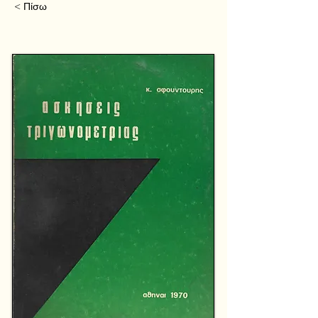
< Πίσω