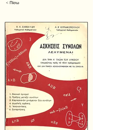
< Πίσω