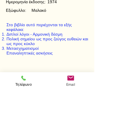
Ημερομηνία έκδοσης:
1974
Εξώφυλλο:
Μαλακό
Στο βιβλίο αυτό περιέχονται τα εξής
κεφάλαια:
Διπλοί λόγοι - Αρμονική δέσμη
Πολική σημείου ως προς ζεύγος ευθειών και
ως προς κύκλο
Μετασχηματισμοί
Επαναληπτικές ασκήσεις
< Προηγούμενο
Επόμενο >
Τηλέφωνο
Email
Επισκεφτείτε μας
Κατάστημα
Μεσολογγίου 1
106 81 Αθήνα