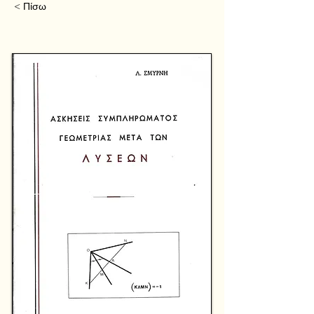
< Πίσω