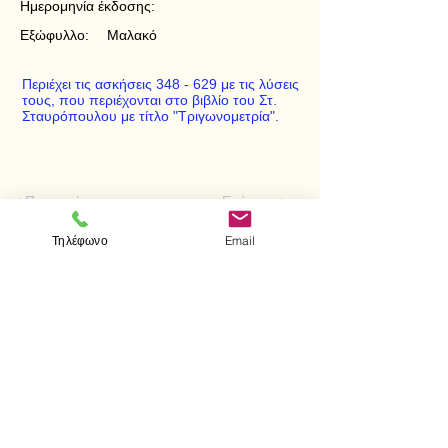
Ημερομηνία έκδοσης:
Εξώφυλλο:
Μαλακό
Περιέχει τις ασκήσεις 348 - 629 με τις λύσεις
τους, που περιέχονται στο βιβλίο του Στ.
Σταυρόπουλου με τίτλο "Τριγωνομετρία".
< Προηγούμενο
Επόμενο >
Τηλέφωνο
Email
Επισκεφτείτε μας
Κατάστημα
Μεσολογγίου 1
106 81 Αθήνα
τηλ.
2103302622
-
2103301269
Επικοινωνία