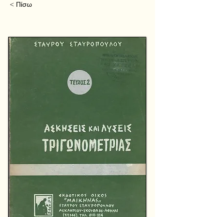
< Πίσω