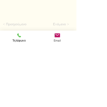
< Προηγούμενο
Επόμενο >
Τηλέφωνο
Email
Επισκεφτείτε μας
Κατάστημα
Μεσολογγίου 1
106 81 Αθήνα
τηλ.
2103302622
-
2103301269
Επικοινωνία
Ωράριο καταστήματος
Δευτέρα - Παρασκευή: 10:00 - 15:00