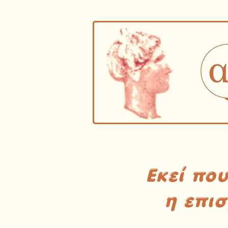
Εκεί πο
η επι