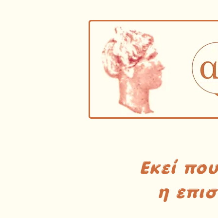
Εκεί πο
η επι