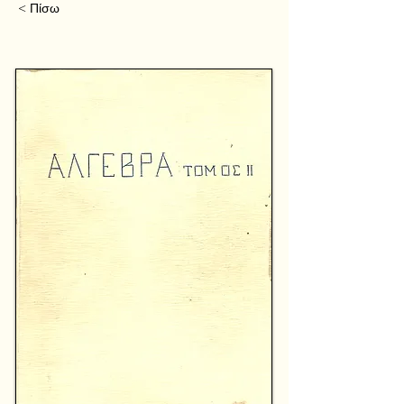
< Πίσω