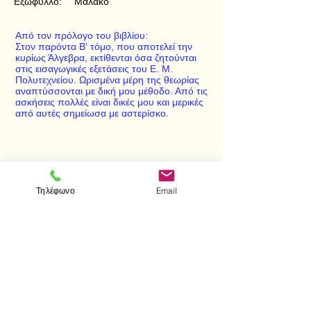
Εξώφυλλο:
Μαλακό
Από τον πρόλογο του βιβλίου:
Στον παρόντα Β' τόμο, που αποτελεί την
κυρίως Άλγεβρα, εκτίθενται όσα ζητούνται
στις εισαγωγικές εξετάσεις του Ε. Μ.
Πολυτεχνείου. Ωρισμένα μέρη της θεωρίας
αναπτύσσονται με δική μου μέθοδο. Από τις
ασκήσεις πολλές είναι δικές μου και μερικές
από αυτές σημείωσα με αστερίσκο.
< Προηγούμενο
Επόμενο >
Τηλέφωνο
Email
Επισκεφτείτε μας
Κατάστημα
Μεσολογγίου 1
106 81 Αθήνα