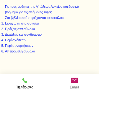
Για τους μαθητές της Α' τάξεως Λυκείου και βασικό
βοήθημα για τις επόμενες τάξεις.
Στο βιβλίο αυτό περιέχονται τα κεφάλαια:
Εισαγωγή στα σύνολα
Πράξεις στα σύνολα
Διατάξεις και συνδυασμοί
Περί σχέσεων
Περί συναρτήσεων
Απειρομελή σύνολα
< Προηγούμενο
Επόμενο >
Τηλέφωνο
Email
Επισκεφτείτε μας
Κατάστημα
Μεσολογγίου 1
106 81 Αθήνα