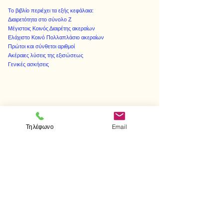
Το βιβλίο περιέχει τα εξής κεφάλαια:
Διαιρετότητα στο σύνολο Ζ
Μέγιστοις Κοινός Διαιρέτης ακεραίων
Ελάχιστο Κοινό Πολλαπλάσιο ακεραίων
Πρώτοι και σύνθετοι αριθμοί
Ακέραιες λύσεις της εξισώσεως
Γενικές ασκήσεις
< Προηγούμενο
Επόμενο >
Τηλέφωνο
Email
Επισκεφτείτε μας
Κατάστημα
Μεσολογγίου 1
106 81 Αθήνα
τηλ.
2103302622
-
2103301269