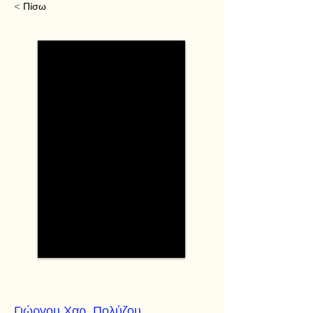
< Πίσω
Γιώργου Χαρ. Πολύζου