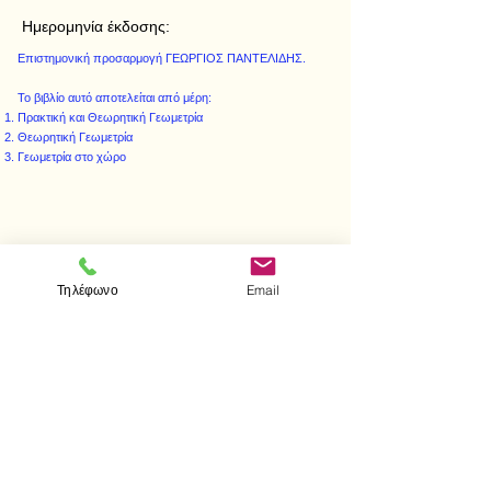
Ημερομηνία έκδοσης:
Επιστημονική προσαρμογή ΓΕΩΡΓΙΟΣ ΠΑΝΤΕΛΙΔΗΣ.
Το βιβλίο αυτό αποτελείται από μέρη:
Πρακτική και Θεωρητική Γεωμετρία
Θεωρητική Γεωμετρία
Γεωμετρία στο χώρο
< Προηγούμενο
Επόμενο >
Τηλέφωνο
Email
Επισκεφτείτε μας
Κατάστημα
Μεσολογγίου 1
106 81 Αθήνα
τηλ.
2103302622
-
2103301269