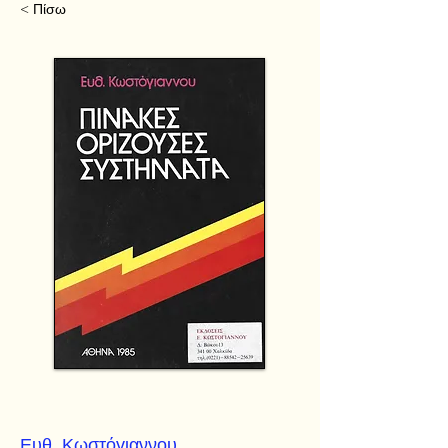
< Πίσω
Ευθ. Κωστόγιαννου