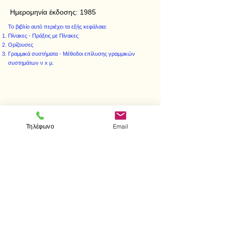
Ημερομηνία έκδοσης:
1985
Το βιβλίο αυτό περιέχει τα εξής κεφάλαια:
Πίνακες - Πράξεις με Πίνακες
Ορίζουσες
Γραμμικά συστήματα - Μέθοδοι επίλυσης γραμμικών
συστημάτων ν x μ.
< Προηγούμενο
Επόμενο >
Τηλέφωνο
Email
Επισκεφτείτε μας
Κατάστημα
Μεσολογγίου 1
106 81 Αθήνα
τηλ.
2103302622
-
2103301269