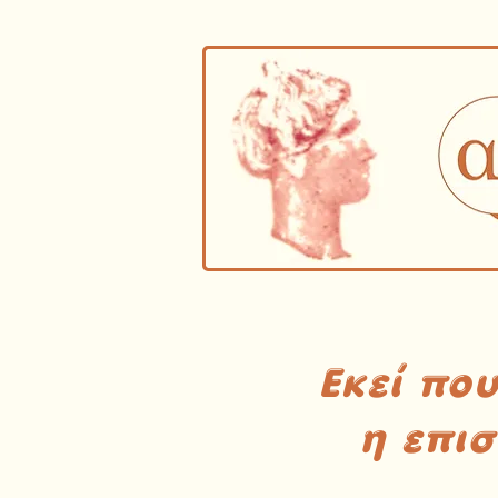
Εκεί πο
η επι