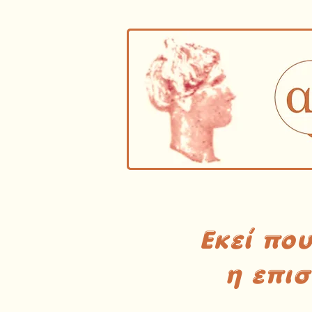
Εκεί πο
η επι