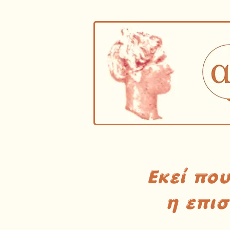
Εκεί πο
η επι