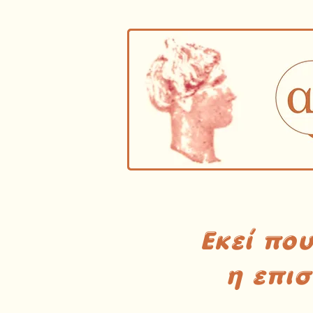
Εκεί πο
η επι