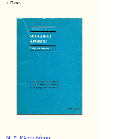
< Πίσω
Ν. Σ. Κλαουδάτου