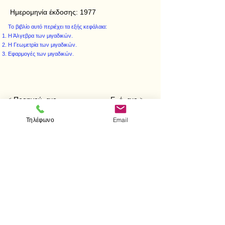
Ημερομηνία έκδοσης:
1977
Το βιβλίο αυτό περιέχει τα εξής κεφάλαια:
Η Άλγεβρα των μιγαδικών.
Η Γεωμετρία των μιγαδικών.
Εφαρμογές των μιγαδικών.
< Προηγούμενο
Επόμενο >
Τηλέφωνο
Email
Επισκεφτείτε μας
Κατάστημα
Μεσολογγίου 1
106 81 Αθήνα
τηλ.
2103302622
-
2103301269
Επικοινωνία